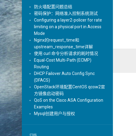
防火墙配置问题总结
密码保护：网络准入控制系统测试
Configuring a layer2-policer for rate
limiting on a physical port in Access
Mode
Nginx的request_time和
upstream_response_time详解
使用 curl 命令分析请求的耗时情况
Equal-Cost Multi-Path (ECMP)
Routing
DHCP Failover Auto Config Sync
(DFACS)
OpenStack环境配置CentOS qcow2官
方镜像启动密码
QoS on the Cisco ASA Configuration
Examples
Mysql创建用户与授权
归档