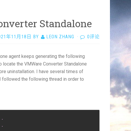
onverter Standalone
021年11月18日
BY
LEON ZHANG
·
0评论
lone agent keeps generating the following
 to locate the VMWare Converter Standalone
re uninstallation. I have several times of
I followed the following thread in order to
.
.