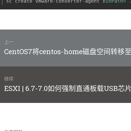
sc create vmware-converter-agent 
binPath
=
上一
上
CentOS7将centos-home磁盘空间转移至ce
篇
文
章：
继续
下
ESXI | 6.7-7.0如何强制直通板载USB芯
篇
文
章：