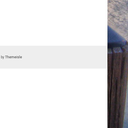
 by
Themeisle