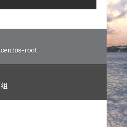
.
ntos-root
片组