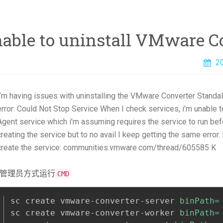
able to uninstall VMware C
2
I’m having issues with uninstalling the VMware Converter Standa
error: Could Not Stop Service When I check services, i’m unable
Agent service which i’m assuming requires the service to run befo
creating the service but to no avail I keep getting the same error. 
create the service: communities.vmware.com/thread/605585 K
管理员方式运行
CMD
sc create vmware-converter-server 
binPath
=
sc create vmware-converter-worker 
binPath
=