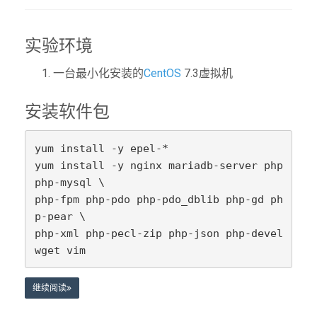
实验环境
一台最小化安装的
CentOS
7.3虚拟机
安装软件包
yum install -y epel-*

yum install -y nginx mariadb-server php 
php-mysql \

php-fpm php-pdo php-pdo_dblib php-gd ph
p-pear \

php-xml php-pecl-zip php-json php-devel 
wget vim
继续阅读