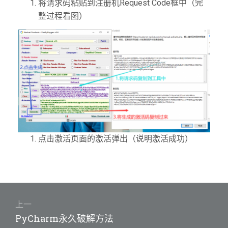
将请求码粘贴到注册机Request Code框中（完
整过程看图）
点击激活页面的激活弹出（说明激活成功）
文
章
上一
上
PyCharm永久破解方法
导