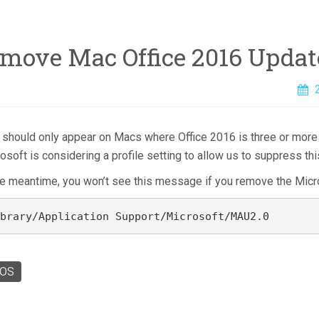
move Mac Office 2016 Updat
 should only appear on Macs where Office 2016 is three or more 
osoft is considering a profile setting to allow us to suppress t
he meantime, you won’t see this message if you remove the Mic
brary/Application Support/Microsoft/MAU2.0
OS