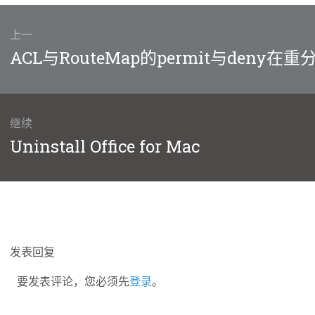
上一
上
ACL与RouteMap的permit与deny
篇
文
章：
继续
下
Uninstall Office for Mac
篇
文
章：
发表回复
要发表评论，您必须先
登录
。