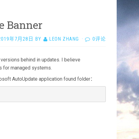
e Banner
2019年7月28日
BY
LEON ZHANG
·
0评论
versions behind in updates. I believe
his for managed systems.
rosoft AutoUpdate application found folder：