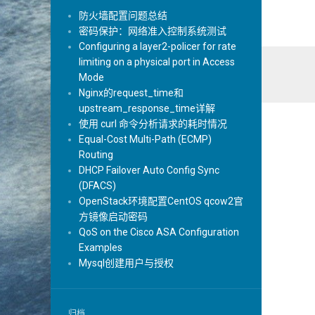
防火墙配置问题总结
密码保护：网络准入控制系统测试
Configuring a layer2-policer for rate
limiting on a physical port in Access
Mode
Nginx的request_time和
upstream_response_time详解
使用 curl 命令分析请求的耗时情况
Equal-Cost Multi-Path (ECMP)
Routing
DHCP Failover Auto Config Sync
(DFACS)
OpenStack环境配置CentOS qcow2官
方镜像启动密码
QoS on the Cisco ASA Configuration
Examples
Mysql创建用户与授权
归档