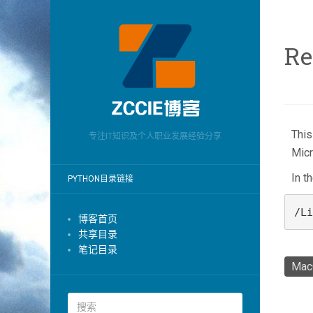
Re
This
专注IT知识及个人职业发展经验分享
Micr
In t
PYTHON目录链接
/Li
博客首页
共享目录
笔记目录
Mac