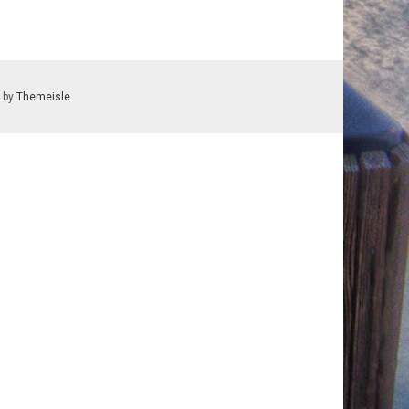
 by
Themeisle