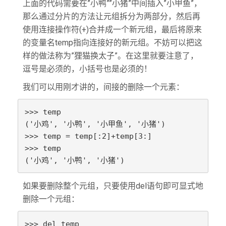
上面的代码需要在”小鸭””小猪”中间插入”小甲鱼”，
那么通过分片的方法让元组拆分为两部分，然后再
使用连接操作符(+)合并成一个新元组，最后将原来
的变量名temp指向连接好的新元组。不妨可以把这
样的做法称为”狸猫换太子”。在这里就要注意了，
逗号是必须的，小括号也是必须的！
我们可以用刚才讲的，间接的删除一个元素：
>>> temp

('小鸡', '小鸭', '小甲鱼', '小猪')

>>> temp = temp[:2]+temp[3:]

>>> temp

('小鸡', '小鸭', '小猪')
如果要删除整个元组，只要使用del语句即可显式地
删除一个元组：
>>> del temp
