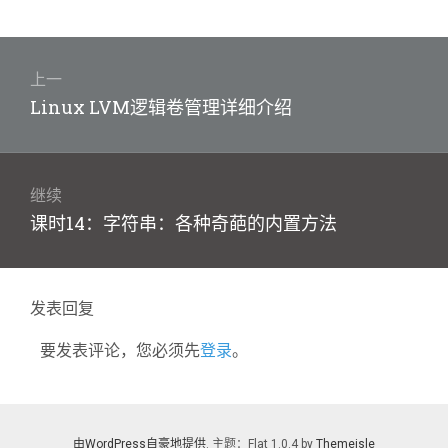
文
章
上一
上
Linux LVM逻辑卷管理详细介绍
导
篇
航
文
章：
继续
下
课时14：字符串：各种奇葩的内置方法
篇
文
章：
发表回复
要发表评论，您必须先
登录
。
由WordPress自豪地提供
. 主题：Flat 1.0.4 by
Themeisle