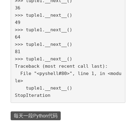
>>> tuple1.__next__()

36

>>> tuple1.__next__()

49

>>> tuple1.__next__()

64

>>> tuple1.__next__()

81

>>> tuple1.__next__()

Traceback (most recent call last):

  File "<pyshell#80>", line 1, in <modu
le>

    tuple1.__next__()

StopIteration
每天一段Python代码