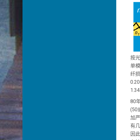
按光
单模
纤损
0.
1.
80
(5
加严
有几
因