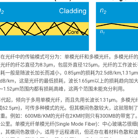
在光纤中的传输模式可分为：单模光纤和多模光纤。多模光纤的纤芯直
光纤的纤芯直径为8.3μm，包层外直径125μm。光纤的工作波长有短波
耗一般是随波长加长而减小，0.85μm的损耗为2.5dB/km,1.31μm
20dB/km，这是光纤的最低损耗，波长1.65μm以上的损耗趋向加大。
34~1.52μm范围内都有损耗高峰，这两个范围未能充分利用。
年代起，倾向于多用单模光纤，而且先用长波长1.31μm。多模光纤多模光
0或62.5μm)，可传多种模式的光。但其模间色散较大，这就
重。例如：600MB/KM的光纤在2KM时则只有300MB的带
公里。单模光纤单模光纤(Single Mode Fiber)：中心玻璃芯
此，其模间色散很小，适用于远程通讯，但还存在着材料色散和