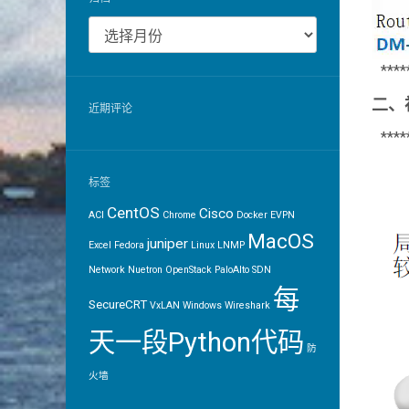
归
档
****
二、
近期评论
****
标签
CentOS
Cisco
ACI
Chrome
Docker
EVPN
MacOS
juniper
Excel
Fedora
Linux
LNMP
Network
Nuetron
OpenStack
PaloAlto
SDN
每
SecureCRT
VxLAN
Windows
Wireshark
天一段Python代码
防
火墙