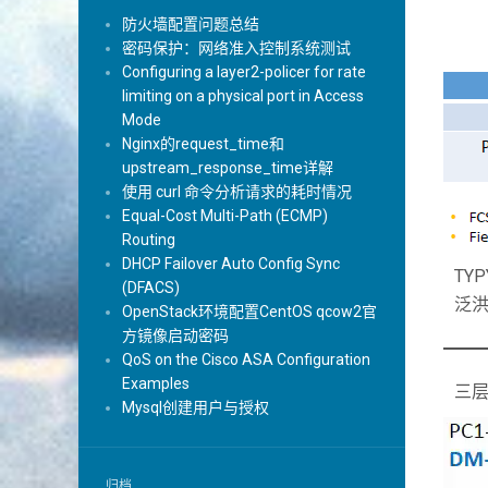
防火墙配置问题总结
密码保护：网络准入控制系统测试
Configuring a layer2-policer for rate
limiting on a physical port in Access
Mode
Nginx的request_time和
upstream_response_time详解
使用 curl 命令分析请求的耗时情况
Equal-Cost Multi-Path (ECMP)
Routing
DHCP Failover Auto Config Sync
TYP
(DFACS)
泛洪
OpenStack环境配置CentOS qcow2官
方镜像启动密码
QoS on the Cisco ASA Configuration
Examples
三层
Mysql创建用户与授权
归档