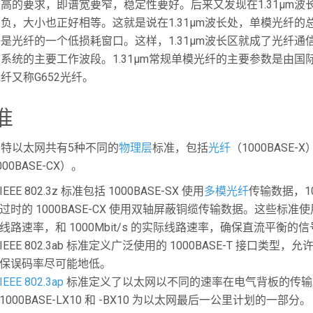
高的要求，即谱宽要窄，稳定性要好。后来又发现在1.31μm
负，大小也正好相等。这就是说在1.31μm波长处，单模光纤的总
是光纤的一个低损耗窗口。这样，1.31μm波长区就成了光纤
系统的主要工作波段。1.31μm常规单模光纤的主要参数是由国际
纤又称G652光纤。
准
特以太网共有5种不同的
物理层
标准，包括
光纤
（1000BASE-X
000BASE-CX）。
IEEE 802.3z 标准包括 1000BASE-SX 使用
多模光纤
传输数据，100
过时的 1000BASE-CX 使用双轴屏蔽铜缆传输数据。这些标准
线路速率，和 1000Mbit/s 的实际线路速率，确保直流平衡的
IEEE 802.3ab 标准定义广泛使用的 1000BASE-T 接
保误码率尽可能地低。
IEEE 802.3ap
标准定义了以太网以不同的速率在电气背板的传输
1000BASE-LX10 和 -BX10 为以太网最后一公里计划的一部分。