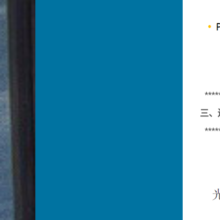
****
三、
****