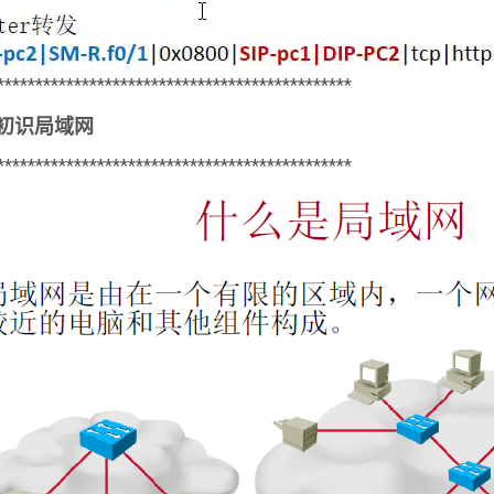
**********************************************
初识局域网
**********************************************