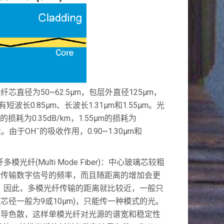
径为50~62.5μm，包层外直径125μm，
长0.85μm、长波长1.31μm和1.55μm。光
的损耗为0.35dB/km，1.55μm的损耗为
由于OHˉ的吸收作用，0.90~1.30μm和
纤(Multi Mode Fiber)：中心玻璃芯较粗
限制了传输数字信号的频率，而且随距离的增加会更
宽了。因此，多模光纤传输的距离就比较近，一般只
很细(芯径一般为9或10μm)，只能传一种模式的光。
波导色散，这样单模光纤对光源的谱宽和稳定性