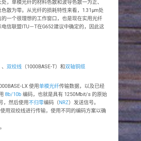
波长处，单模光纤的材料色散和波导色散一为正、
色散为零。从光纤的损耗特性来看，1.31μm处
通信的一个很理想的工作窗口，也是现在实用光纤
电信联盟ITU－T在G652建议中确定的，因此这
）、
双绞线
（1000BASE-T）和
双轴铜缆
0BASE-LX 使用
单模光纤
传输数据，以及已经
使用
8b/10b
编码，也就是具有 1250Mbit/s 的原始
信号，然后使用
不归零
编码（
NRZ
）发送信号。
口类型，允许使用双绞线进行传输，使用不同的编码方案以确
。