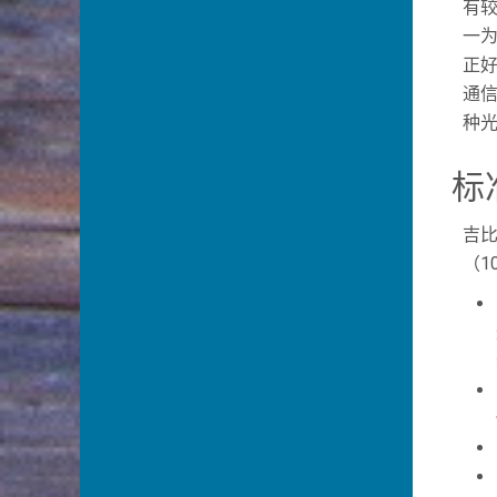
有较
一为
正好
通信
种光
标
吉比
（1