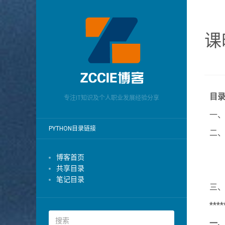
课
目
专注IT知识及个人职业发展经验分享
一
PYTHON目录链接
二
>
博客首页
共享目录
>
笔记目录
三、
****
一