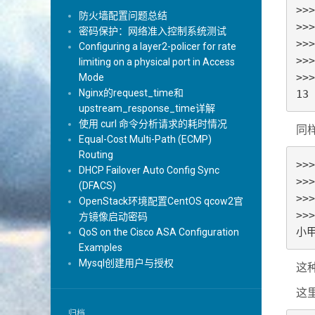
>>>
防火墙配置问题总结
>>>
密码保护：网络准入控制系统测试
>>>
Configuring a layer2-policer for rate
>>>
limiting on a physical port in Access
>>>
Mode
Nginx的request_time和
13
upstream_response_time详解
使用 curl 命令分析请求的耗时情况
同
Equal-Cost Multi-Path (ECMP)
Routing
>>
DHCP Failover Auto Config Sync
>>
(DFACS)
>>>
OpenStack环境配置CentOS qcow2官
>>>
方镜像启动密码
小
QoS on the Cisco ASA Configuration
Examples
Mysql创建用户与授权
这种
这
归档