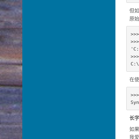
但
原
>>>
>>>
'C:
>>>
C:\
在
>>>
Syn
长
如
我爱