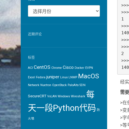
>>>
归
>>>
档
1

>>>
140
近期评论
>>>
>>>
2

标签
>>>
CentOS
140
Cisco
ACI
Chrome
Docker
EVPN
MacOS
juniper
Excel
Fedora
Linux
LNMP
经实
Network
Nuetron
OpenStack
PaloAlto
SDN
每
需
SecureCRT
VxLAN
Windows
Wireshark
>
天一段Python代码
>
防
>字
火墙
>等