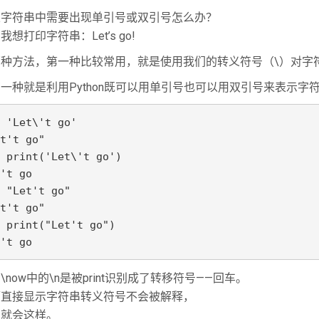
果字符串中需要出现单引号或双引号怎么办？
我想打印字符串：Let’s go!
两种方法，第一种比较常用，就是使用我们的转义符号（\）对字
一种就是利用Python既可以用单引号也可以用双引号来表示
 'Let\'t go'
t't go"
 print('Let\'t go')
't go
 "Let't go"
t't go"
 print("Let't go")
't go
\now中的\n是被print识别成了转移符号——回车。
而直接显示字符串转义符号不会被解释，
以就会这样。