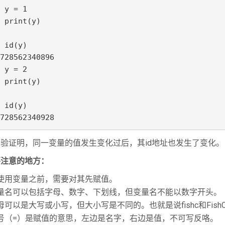
 y = 1

 print(y)

 id(y)

728562340896

 y = 2

 print(y)

 id(y)

728562340928
验证明，同一变量的值发生变化过后，其id地址也发生了变化。
要注意的地方：
在使用变量之前，需要对其先赋值。
变量名可以包括字母、数字、下划线，但变量名不能以数字开头。
母可以是大写或小写，但大小写是不同的。也就是说fishc和Fish
号（=）是赋值的意思，左边是名字，右边是值，不可写反咯。