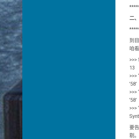
****
二
****
到
咱
>>>
13
>>>
’58’
>>> ‘
’58’
>>> 
Synt
要告
剔