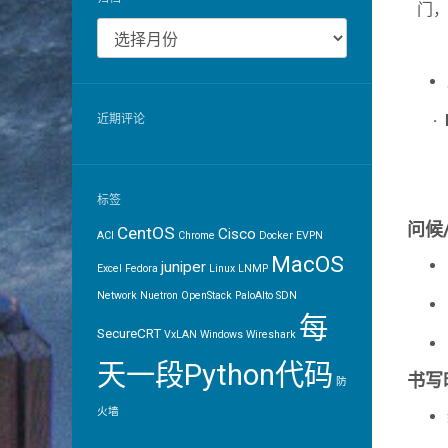
门，
归
§
档
· 
近期评论
§ 
§ 
标签
问候
CentOS
Cisco
ACI
Chrome
Docker
EVPN
MacOS
juniper
Excel
Fedora
Linux
LNMP
Network
Nuetron
OpenStack
PaloAlto
SDN
每
SecureCRT
VxLAN
Windows
Wireshark
天一段Python代码
书写
防
火墙