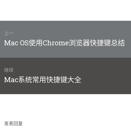
上一
上
Mac OS使用Chrome浏览器快捷键总结
篇
文
章：
继续
下
Mac系统常用快捷键大全
篇
文
章：
发表回复