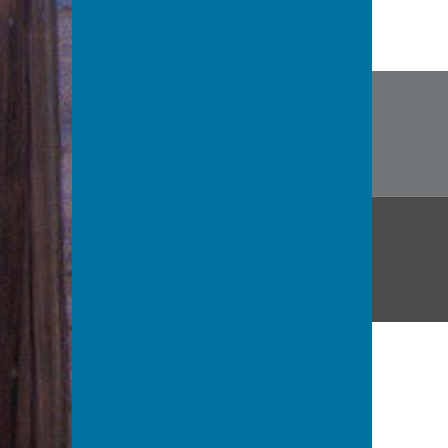
文
章
导
航