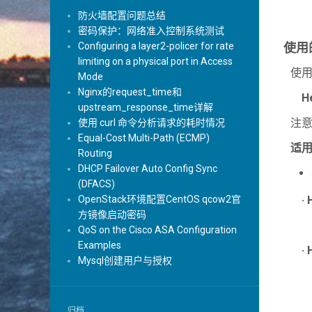
防火墙配置问题总结
密码保护：网络准入控制系统测试
使用
Configuring a layer2-policer for rate
limiting on a physical port in Access
使
Mode
Nginx的request_time和
H
upstream_response_time详解
注意
使用 curl 命令分析请求的耗时情况
Equal-Cost Multi-Path (ECMP)
适
Routing
DHCP Failover Auto Config Sync
(DFACS)
OpenStack环境配置CentOS qcow2官
· 
方镜像启动密码
§
QoS on the Cisco ASA Configuration
Examples
· 
Mysql创建用户与授权
§
§
归档