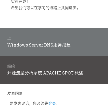
实验完成！
希望我们可以在学习的道路上共同进步。
文
章
上一
上
Windows Server DNS服务搭建
导
篇
航
文
章：
继续
下
开源流量分析系统 APACHE SPOT 概述
篇
文
章：
发表回复
要发表评论，您必须先
登录
。