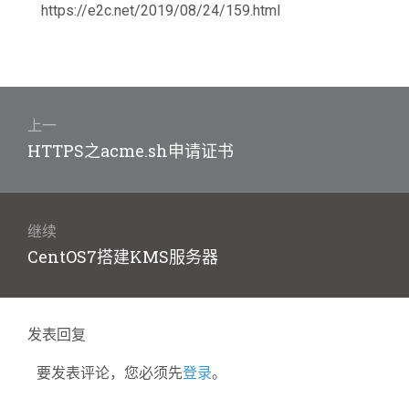
https://e2c.net/2019/08/24/159.html
文
章
上一
上
HTTPS之acme.sh申请证书
导
篇
航
文
章：
继续
下
CentOS7搭建KMS服务器
篇
文
章：
发表回复
要发表评论，您必须先
登录
。