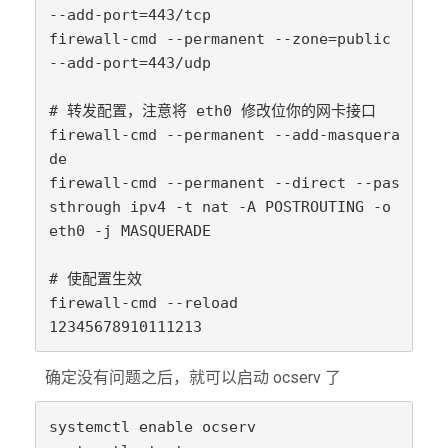
--add-port=443/tcp

firewall-cmd --permanent --zone=public 
--add-port=443/udp

# 转发配置，注意将 eth0 修改位你的网卡接口

firewall-cmd --permanent --add-masquera
de

firewall-cmd --permanent --direct --pas
sthrough ipv4 -t nat -A POSTROUTING -o 
eth0 -j MASQUERADE

# 使配置生效

firewall-cmd --reload

确定没有问题之后，就可以启动 ocserv 了
systemctl enable ocserv
