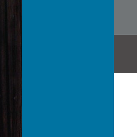
文
章
导
航