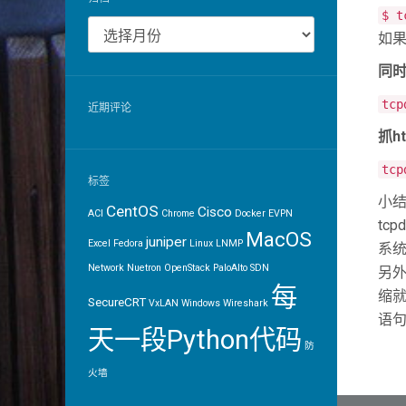
$ t
归
如果
档
同
tcp
近期评论
抓ht
tcp
标签
小
CentOS
Cisco
ACI
Chrome
Docker
EVPN
tc
MacOS
juniper
Excel
Fedora
Linux
LNMP
系
Network
Nuetron
OpenStack
PaloAlto
SDN
另外
每
缩就可
SecureCRT
VxLAN
Windows
Wireshark
语句
天一段Python代码
防
火墙