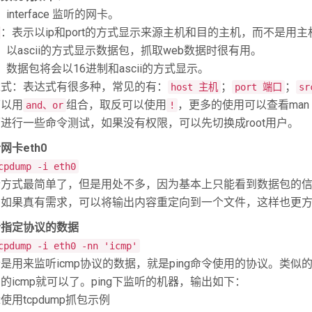
：interface 监听的网卡。
：表示以ip和port的方式显示来源主机和目的主机，而不是用
：以ascii的方式显示数据包，抓取web数据时很有用。
：数据包将会以16进制和ascii的方式显示。
达式：表达式有很多种，常见的有：
；
；
host 主机
port 端口
s
可以用
组合，取反可以使用
，更多的使用可以查看man 7 pc
and、or
!
进行一些命令测试，如果没有权限，可以先切换成root用户。
网卡eth0
cpdump -i eth0
方式最简单了，但是用处不多，因为基本上只能看到数据包的信息刷
，如果真有需求，可以将输出内容重定向到一个文件，这样也更
听指定协议的数据
cpdump -i eth0 -nn 'icmp'
是用来监听icmp协议的数据，就是ping命令使用的协议。类似的
的icmp就可以了。ping下监听的机器，输出如下：
nux使用tcpdump抓包示例