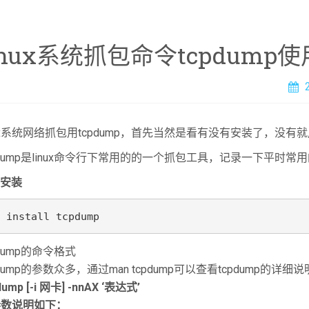
inux系统抓包命令tcpdump
nux系统网络抓包用tcpdump，首先当然是看有没有安装了，没有
pdump是linux命令行下常用的的一个抓包工具，记录一下平时常用
m安装
 install tcpdump
pdump的命令格式
pdump的参数众多，通过man tcpdump可以查看tcpdump
dump [-i 网卡] -nnAX ‘表达式’
参数说明如下：