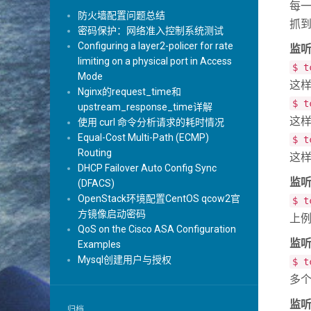
每
防火墙配置问题总结
抓到
密码保护：网络准入控制系统测试
Configuring a layer2-policer for rate
监
limiting on a physical port in Access
$ t
Mode
这样
Nginx的request_time和
$ t
upstream_response_time详解
这样
使用 curl 命令分析请求的耗时情况
Equal-Cost Multi-Path (ECMP)
$ t
Routing
这样
DHCP Failover Auto Config Sync
监
(DFACS)
OpenStack环境配置CentOS qcow2官
$ t
方镜像启动密码
上例
QoS on the Cisco ASA Configuration
监
Examples
Mysql创建用户与授权
$ t
多个
监
归档