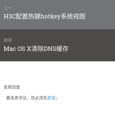
上一
上
H3C配置热键hotkey系统视图
篇
文
章：
继续
下
Mac OS X清除DNS缓存
篇
文
章：
发表回复
要发表评论，您必须先
登录
。