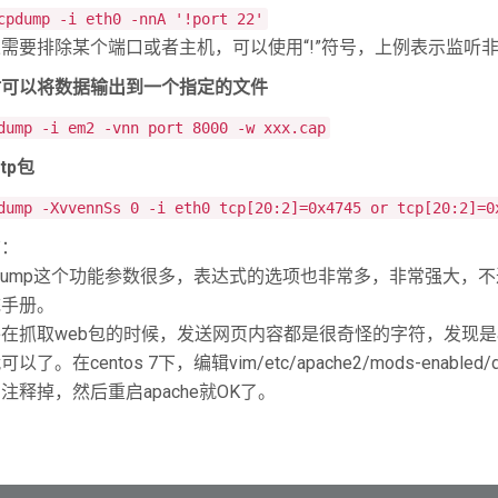
cpdump -i eth0 -nnA '!port 22'
需要排除某个端口或者主机，可以使用“!”符号，上例表示监听非
时可以将数据输出到一个指定的文件
dump -i em2 -vnn port 8000 -w xxx.cap
tp包
dump -XvvennSs 0 -i eth0 tcp[20:2]=0x4745 or tcp[20:2]=0
结：
pdump这个功能参数很多，表达式的选项也非常多，非常强大，
统手册。
在抓取web包的时候，发送网页内容都是很奇怪的字符，发现是apa
以了。在centos 7下，编辑vim/etc/apache2/mods-enabled/d
注释掉，然后重启apache就OK了。