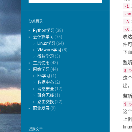
-i
-nn
分类目录
-A
-X
Python学习
(38)
表
云计算学习
(75)
Linux学习
(64)
件
VMware学习
(8)
下面
微软学习
(3)
监听
工具使用
(43)
网络学习
(44)
$ t
F5学习
(1)
这个
数据中心
(2)
出
网络安全
(17)
融合无线
(1)
监
路由交换
(22)
$ t
职业发展
(9)
这个
上例
li
近期文章