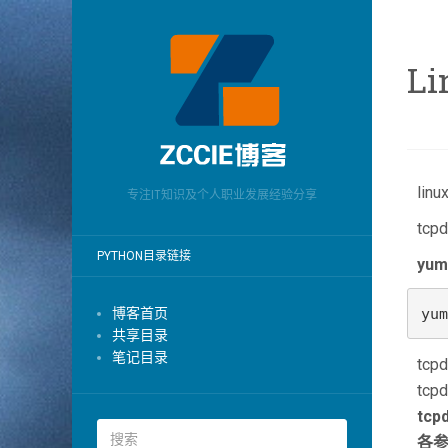
L
li
专注IT知识及个人职业发展经验分享
tc
PYTHON目录链接
yu
yum
博客首页
共享目录
笔记目录
tc
tc
tcp
各