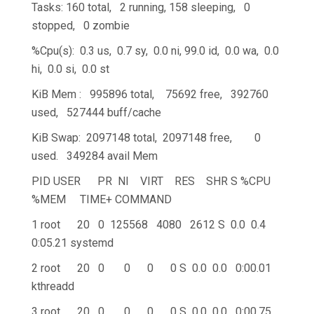
Tasks: 160 total, 2 running, 158 sleeping, 0
stopped, 0 zombie
%Cpu(s): 0.3 us, 0.7 sy, 0.0 ni, 99.0 id, 0.0 wa, 0.0
hi, 0.0 si, 0.0 st
KiB Mem : 995896 total, 75692 free, 392760
used, 527444 buff/cache
KiB Swap: 2097148 total, 2097148 free, 0
used. 349284 avail Mem
PID USER PR NI VIRT RES SHR S %CPU
%MEM TIME+ COMMAND
1 root 20 0 125568 4080 2612 S 0.0 0.4
0:05.21 systemd
2 root 20 0 0 0 0 S 0.0 0.0 0:00.01
kthreadd
3 root 20 0 0 0 0 S 0.0 0.0 0:00.75