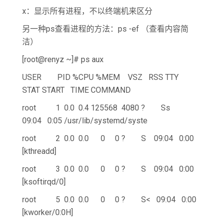
x：显示所有进程，不以终端机来区分
另一种ps查看进程的方法：ps -ef （查看内容简
洁）
[root@renyz ~]# ps aux
USER PID %CPU %MEM VSZ RSS TTY
STAT START TIME COMMAND
root 1 0.0 0.4 125568 4080 ? Ss
09:04 0:05 /usr/lib/systemd/syste
root 2 0.0 0.0 0 0 ? S 09:04 0:00
[kthreadd]
root 3 0.0 0.0 0 0 ? S 09:04 0:00
[ksoftirqd/0]
root 5 0.0 0.0 0 0 ? S< 09:04 0:00
[kworker/0:0H]